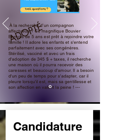
ADOPTÉ
À la recherche d’un compagnon
affectueux ? Ce magnifique Bouvier
Bernois de 5 ans est prêt à rejoindre votre
famille ! Il adore les enfants et s'entend
parfaitement avec ses congénères.
Stérilisé, vacciné et avec un frais
d'adoption de 345 $ + taxes, il recherche
une maison où il pourra recevoir des
caresses et beaucoup d'amour. Il a besoin
d'un peu de temps pour s'adapter, car il
pleure lorsqu'il est, mais sa gentillesse et
son affection en valent la peine ! ---
Candidature 