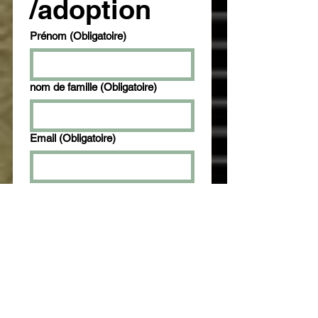
/adoption
Prénom
(Obligatoire)
nom de famille
(Obligatoire)
Email
(Obligatoire)
Téléphone
(Obligatoire)
Comment avez vous entendu
parler du refuge
amis
tiktok