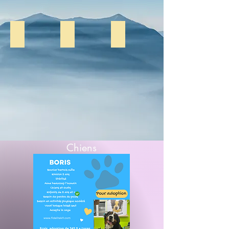
Scar Mâle adulte stérilisé
Fidélité K-9-3
Fidélité K-9-3
Chiens