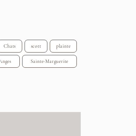
Chats
scott
plainte
Anges
Sainte-Marguerite