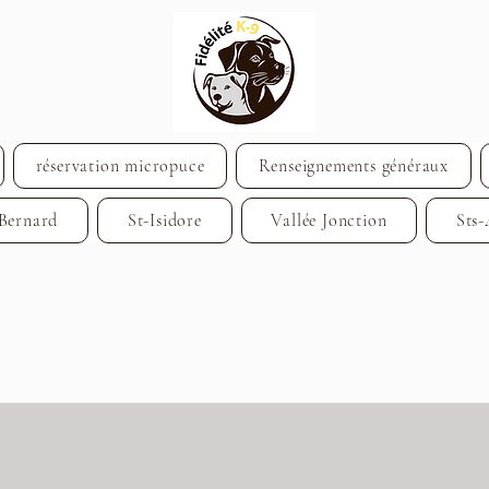
réservation micropuce
Renseignements généraux
-Bernard
St-Isidore
Vallée Jonction
Sts-