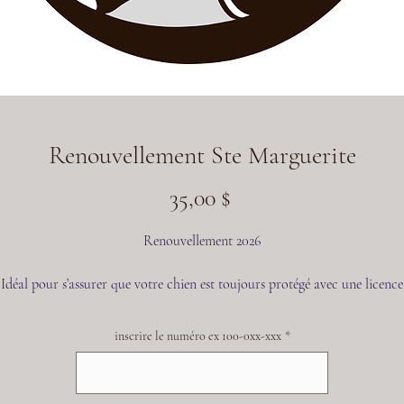
Renouvellement Ste Marguerite
Prix
35,00 $
Renouvellement 2026
Idéal pour s’assurer que votre chien est toujours protégé avec une licence
municipal à jour. Avec ce renouvellement, vous pouvez conserver la mêm
médaille, évitant ainsi les tracas de mise à jour des informations
inscrire le numéro ex 100-0xx-xxx
*
identification de votre animal. Pour demander un remplacement, il suffit
siter le site Azoo.me et de suivre les étapes nécessaires. Gardez votre chien
curité avec une licence municipal , car la sécurité de votre animal est no