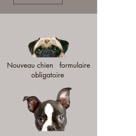
Nouveau chien formulaire
obligatoire