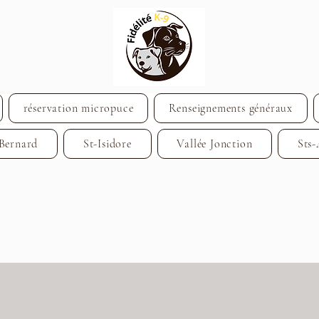
réservation micropuce
Renseignements généraux
-Bernard
St-Isidore
Vallée Jonction
Sts-