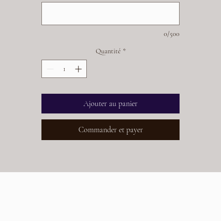
siter le site Azoo.me et de suivre les étapes nécessaires. Gardez votre chien
curité avec une licence municipal , car la sécurité de votre animal est no
priorité.Cliquez ici pour le renouvellement.N'oubliez pas d'inscrire votre
0/500
numéro de licence dans la section note de votre panier (les trois derniers
chiffres pour bien identifier votre chien )
Quantité
*
Ajouter au panier
Commander et payer