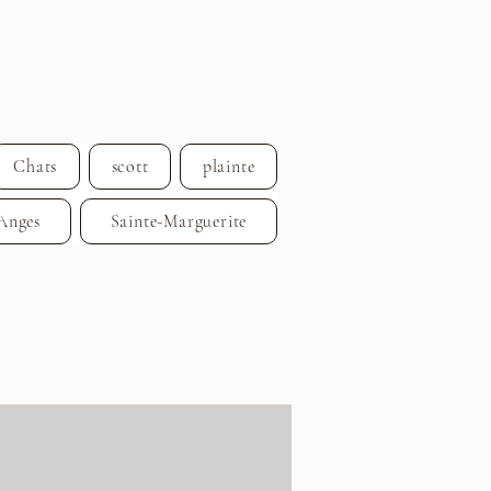
Chats
scott
plainte
Anges
Sainte-Marguerite