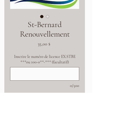
St-Bernard
Renouvellement
Prix
35,00 $
Inscrire le numéro de licence EX:STBE
***ou 100-0**-*** (facultatif)
0/500
Quantité
*
Ajouter au panier