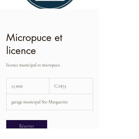
Micropuce et
licence
licence municipal et micropuce
75
Canadian
15 min
1
CA$75
dollars
5
m
garage municipal Ste-Marguerite
i
n
Réserver